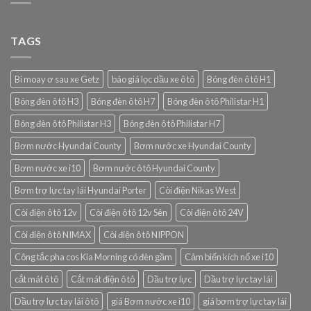
TAGS
Bi moay ơ sau xe Getz
báo giá lọc dầu xe ô tô
Bóng đèn ô tô H1
Bóng đèn ô tô H3
Bóng đèn ô tô H7
Bóng đèn ô tô Philistar H1
Bóng đèn ô tô Philistar H3
Bóng đèn ô tô Philistar H7
Bơm nước Hyundai County
Bơm nước xe Hyundai County
Bơm nước xe i10
Bơm nước ô tô Hyundai County
Bơm trợ lực tay lái Hyundai Porter
Còi điện Nikas West
Còi điện ô tô 12v
Còi điện ô tô 12v Sên
Còi điện ô tô 24V
Còi điện ô tô NIMAX
Còi điện ô tô NIPPON
Công tắc pha cos Kia Morning có đèn gầm
Cảm biến kích nổ xe i10
cắt mát ô tô
Cắt mát điện ô tô
Dầu trợ lực
Dầu trợ lực tay lái
Dầu trợ lực tay lái ô tô
giá Bơm nước xe i10
giá bơm trợ lực tay lái