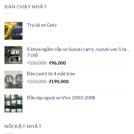
BÁN CHẠY NHẤT
Trụ lái xe Getz
ổ khóa ngậm cốp xe Suzuki carry , suzuki van 5 tạ ,
7 chỗ
₫
150,000
₫
96,000
Đèn Led ô tô 4 mắt tròn
₫
250,000
₫
190,000
Đầu láp ngoài xe Vios 2003-2008
NỔI BẬT NHẤT