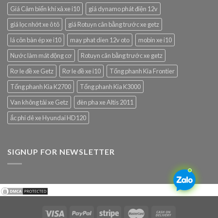
Giá Cảm biến khí xả xe i10
giá dynamo phát điện 12v
giá lọc nhớt xe ô tô
giá Rotuyn cân bằng trước xe getz
lá côn bàn ép xe i10
may phat dien 12v oto
mobin xe i10
Nước làm mát động cơ
Rotuyn cân bằng trước xe getz
Rơ le đề xe Getz
Rơ le đề xe i10
Tổng phanh Kia Frontier
Tổng phanh Kia K2700
Tổng phanh Kia K3000
Van không tải xe Getz
đèn pha xe Altis 2011
ắc phi dê xe Hyundai HD120
SIGNUP FOR NEWSLETTER