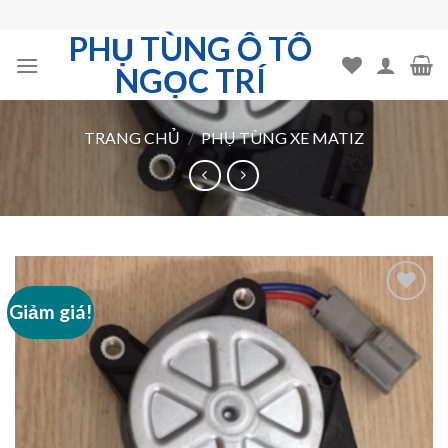
Skip
to
PHỤ TÙNG Ô TÔ
content
NGỌC TRÍ
TRANG CHỦ
/
PHỤ TÙNG XE MATIZ
Giảm giá!
Add to
Wishlist