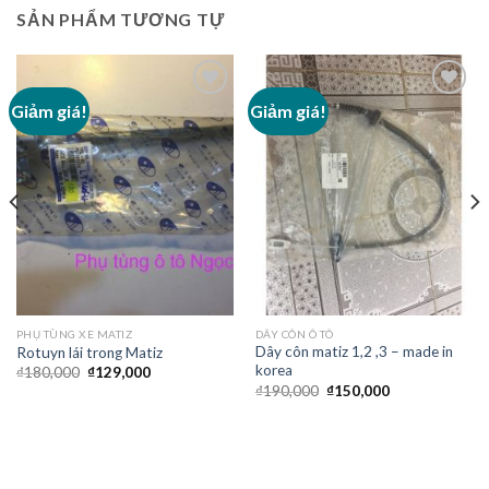
SẢN PHẨM TƯƠNG TỰ
Giảm giá!
Giảm giá!
Add to
Add to
Wishlist
Wishlist
PHỤ TÙNG XE MATIZ
DÂY CÔN Ô TÔ
Dây côn matiz 1,2 ,3 – made in
Rotuyn lái trong Matiz
korea
₫
180,000
₫
129,000
₫
190,000
₫
150,000