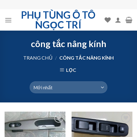
Skip
to
PHỤ TÙNG Ô TÔ
content
NGỌC TRÍ
công tắc nâng kính
TRANG CHỦ
/
CÔNG TẮC NÂNG KÍNH
LỌC
Add to
Add to
Wishlist
Wishlist