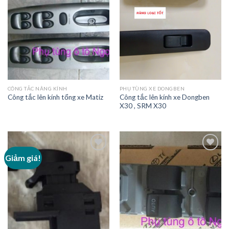
CÔNG TẮC NÂNG KÍNH
PHỤ TÙNG XE DONGBEN
Công tắc lên kính xe Dongben
Công tắc lên kính tổng xe Matiz
X30 , SRM X30
Giảm giá!
Add to
Add to
Wishlist
Wishlist