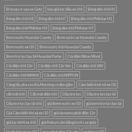
Bi moay ơ sau xe Getz
báo giá lọc dầu xe ô tô
Bóng đèn ô tô H1
Bóng đèn ô tô H3
Bóng đèn ô tô H7
Bóng đèn ô tô Philistar H1
Bóng đèn ô tô Philistar H3
Bóng đèn ô tô Philistar H7
Bơm nước Hyundai County
Bơm nước xe Hyundai County
Bơm nước xe i10
Bơm nước ô tô Hyundai County
Bơm trợ lực tay lái Hyundai Porter
Còi điện Nikas West
Còi điện ô tô 12v
Còi điện ô tô 12v Sên
Còi điện ô tô 24V
Còi điện ô tô NIMAX
Còi điện ô tô NIPPON
Công tắc pha cos Kia Morning có đèn gầm
Cảm biến kích nổ xe i10
cắt mát ô tô
Cắt mát điện ô tô
Dầu trợ lực
Dầu trợ lực tay lái
Dầu trợ lực tay lái ô tô
giá Bơm nước xe i10
giá bơm trợ lực tay lái
Giá Cảm biến khí xả xe i10
giá dynamo phát điện 12v
giá lọc nhớt xe ô tô
giá Rotuyn cân bằng trước xe getz
lá côn bàn ép xe i10
may phat dien 12v oto
mobin xe i10