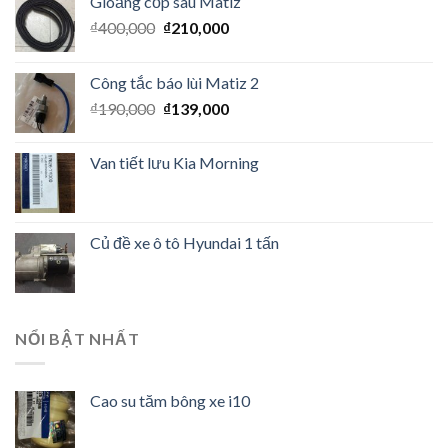
Gioăng cốp sau Matiz
₫
400,000
₫
210,000
Công tắc báo lùi Matiz 2
₫
190,000
₫
139,000
Van tiết lưu Kia Morning
Củ đề xe ô tô Hyundai 1 tấn
NỔI BẬT NHẤT
Cao su tăm bông xe i10