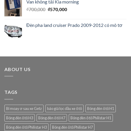
Van không tải Kia morning
₫
700,000
₫
570,000
Đèn pha land cruiser Prado 2009-2012 có mô tơ
ABOUT US
TAGS
Bi moay ơ sau xe Getz
báo giá lọc dầu xe ô tô
Bóng đèn ô tô H1
Bóng đèn ô tô H3
Bóng đèn ô tô H7
Bóng đèn ô tô Philistar H1
Bóng đèn ô tô Philistar H3
Bóng đèn ô tô Philistar H7