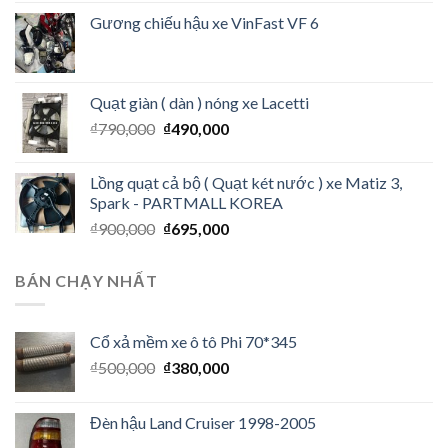
Gương chiếu hậu xe VinFast VF 6
Quạt giàn ( dàn ) nóng xe Lacetti
₫
790,000
₫
490,000
Lồng quạt cả bộ ( Quạt két nước ) xe Matiz 3,
Spark - PARTMALL KOREA
₫
900,000
₫
695,000
BÁN CHẠY NHẤT
Cổ xả mềm xe ô tô Phi 70*345
₫
500,000
₫
380,000
Đèn hậu Land Cruiser 1998-2005