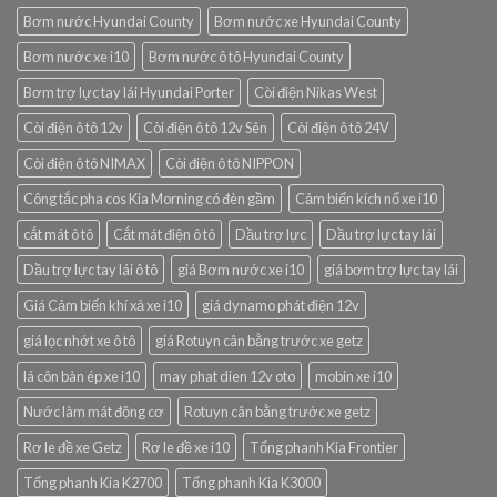
Bơm nước Hyundai County
Bơm nước xe Hyundai County
Bơm nước xe i10
Bơm nước ô tô Hyundai County
Bơm trợ lực tay lái Hyundai Porter
Còi điện Nikas West
Còi điện ô tô 12v
Còi điện ô tô 12v Sên
Còi điện ô tô 24V
Còi điện ô tô NIMAX
Còi điện ô tô NIPPON
Công tắc pha cos Kia Morning có đèn gầm
Cảm biến kích nổ xe i10
cắt mát ô tô
Cắt mát điện ô tô
Dầu trợ lực
Dầu trợ lực tay lái
Dầu trợ lực tay lái ô tô
giá Bơm nước xe i10
giá bơm trợ lực tay lái
Giá Cảm biến khí xả xe i10
giá dynamo phát điện 12v
giá lọc nhớt xe ô tô
giá Rotuyn cân bằng trước xe getz
lá côn bàn ép xe i10
may phat dien 12v oto
mobin xe i10
Nước làm mát động cơ
Rotuyn cân bằng trước xe getz
Rơ le đề xe Getz
Rơ le đề xe i10
Tổng phanh Kia Frontier
Tổng phanh Kia K2700
Tổng phanh Kia K3000