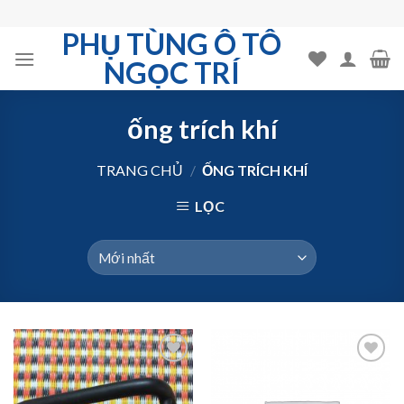
Skip
to
PHỤ TÙNG Ô TÔ
content
NGỌC TRÍ
ống trích khí
TRANG CHỦ
/
ỐNG TRÍCH KHÍ
LỌC
Add to
Add to
Wishlist
Wishlist