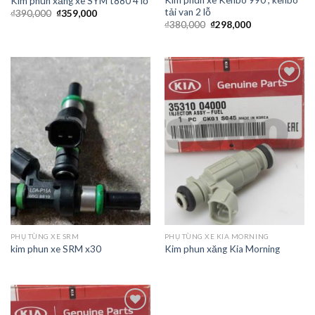
Kim phun xăng xe SYM t880 4 lỗ
tải van 2 lỗ
₫
390,000
₫
359,000
₫
380,000
₫
298,000
Add to
Add to
Wishlist
Wishlist
PHỤ TÙNG XE SRM
PHỤ TÙNG XE KIA MORNING
kim phun xe SRM x30
Kim phun xăng Kia Morning