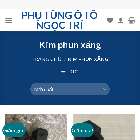
Skip
to
PHỤ TÙNG Ô TÔ
content
NGỌC TRÍ
Kim phun xăng
TRANG CHỦ
/
KIM PHUN XĂNG
LỌC
Giảm giá!
Giảm giá!
Add to
Add to
Wishlist
Wishlist