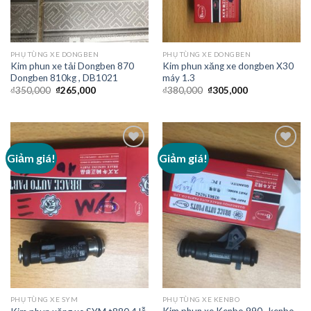
PHỤ TÙNG XE DONGBEN
PHỤ TÙNG XE DONGBEN
Kim phun xe tải Dongben 870
Kim phun xăng xe dongben X30
Dongben 810kg , DB1021
máy 1.3
₫
350,000
₫
265,000
₫
380,000
₫
305,000
Giảm giá!
Giảm giá!
Add to
Add to
Wishlist
Wishlist
PHỤ TÙNG XE SYM
PHỤ TÙNG XE KENBO
Kim phun xe Kenbo 990 , kenbo