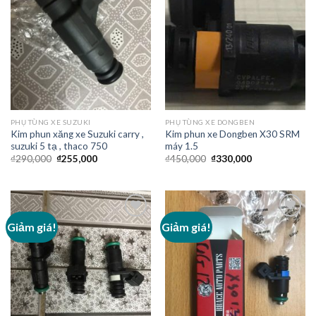
PHỤ TÙNG XE SUZUKI
PHỤ TÙNG XE DONGBEN
Kim phun xăng xe Suzuki carry ,
Kim phun xe Dongben X30 SRM
suzuki 5 tạ , thaco 750
máy 1.5
₫
290,000
₫
255,000
₫
450,000
₫
330,000
Giảm giá!
Giảm giá!
Add to
Add to
Wishlist
Wishlist