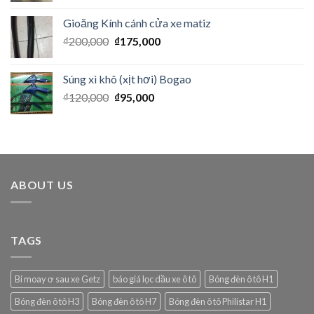
Gioăng Kính cánh cửa xe matiz
₫
200,000
₫
175,000
Súng xì khô (xịt hơi) Bogao
₫
120,000
₫
95,000
ABOUT US
TAGS
Bi moay ơ sau xe Getz
báo giá lọc dầu xe ô tô
Bóng đèn ô tô H1
Bóng đèn ô tô H3
Bóng đèn ô tô H7
Bóng đèn ô tô Philistar H1