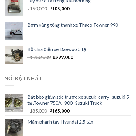
Tay mở cửa trong Kia morning
₫
150,000
₫
105,000
Bơm xăng tổng thành xe Thaco Towner 990
Bộ chia điện xe Daewoo 5 tạ
₫
1,250,000
₫
999,000
NỔI BẬT NHẤT
Bát bèo giảm sóc trước xe suzuki carry , suzuki 5
tạ ,Towner 750A , 800 , Suzuki Truck,
₫
185,000
₫
165,000
Mâm phanh tay Hyundai 2.5 tấn