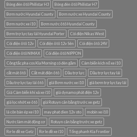
Bóng đèn ô tô Philistar H3
Bóng đèn ô tô Philistar H7
Bơm nước Hyundai County
Bơm nước xe Hyundai County
Bơm nước xe i10
Bơm nước ô tô Hyundai County
Bơm trợ lực tay lái Hyundai Porter
Còi điện Nikas West
Còi điện ô tô 12v
Còi điện ô tô 12v Sên
Còi điện ô tô 24V
Còi điện ô tô NIMAX
Còi điện ô tô NIPPON
Công tắc pha cos Kia Morning có đèn gầm
Cảm biến kích nổ xe i10
cắt mát ô tô
Cắt mát điện ô tô
Dầu trợ lực
Dầu trợ lực tay lái
Dầu trợ lực tay lái ô tô
giá Bơm nước xe i10
giá bơm trợ lực tay lái
Giá Cảm biến khí xả xe i10
giá dynamo phát điện 12v
giá lọc nhớt xe ô tô
giá Rotuyn cân bằng trước xe getz
lá côn bàn ép xe i10
may phat dien 12v oto
mobin xe i10
Nước làm mát động cơ
Rotuyn cân bằng trước xe getz
Rơ le đề xe Getz
Rơ le đề xe i10
Tổng phanh Kia Frontier