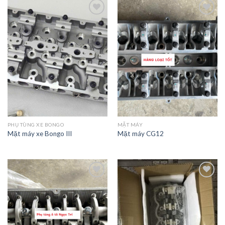
Add to
Add to
Wishlist
Wishlist
PHỤ TÙNG XE BONGO
MẶT MÁY
Mặt máy xe Bongo III
Mặt máy CG12
Add to
Add to
Wishlist
Wishlist