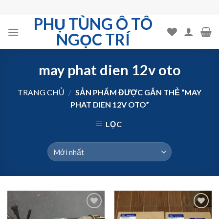
Skip
to
PHỤ TÙNG Ô TÔ
content
NGỌC TRÍ
may phat dien 12v oto
TRANG CHỦ
/
SẢN PHẨM ĐƯỢC GẮN THẺ “MAY
PHAT DIEN 12V OTO”
LỌC
Add to
Add to