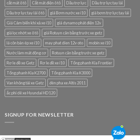
cắt mát ô tô
Cắt mát điện ô tô
Dầu trợ lực
Dầu trợ lực tay lái
Dầu trợ lực tay lái ô tô
giá Bơm nước xe i10
giá bơm trợ lực tay lái
Giá Cảm biến khí xả xe i10
giá dynamo phát điện 12v
giá lọc nhớt xe ô tô
giá Rotuyn cân bằng trước xe getz
lá côn bàn ép xe i10
may phat dien 12v oto
mobin xe i10
Nước làm mát động cơ
Rotuyn cân bằng trước xe getz
Rơ le đề xe Getz
Rơ le đề xe i10
Tổng phanh Kia Frontier
Tổng phanh Kia K2700
Tổng phanh Kia K3000
Van không tải xe Getz
đèn pha xe Altis 2011
ắc phi dê xe Hyundai HD120
SIGNUP FOR NEWSLETTER