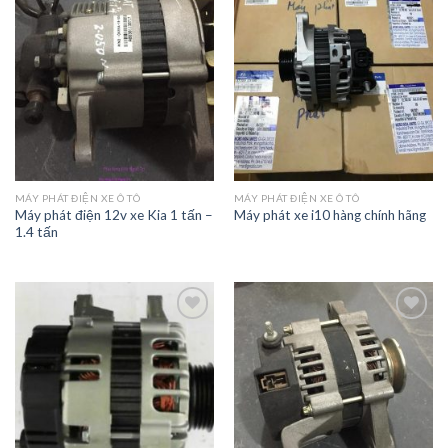
Wishlist
Wishlist
MÁY PHÁT ĐIỆN XE Ô TÔ
MÁY PHÁT ĐIỆN XE Ô TÔ
Máy phát điện 12v xe Kia 1 tấn –
Máy phát xe i10 hàng chính hãng
1.4 tấn
Add to
Add to
Wishlist
Wishlist