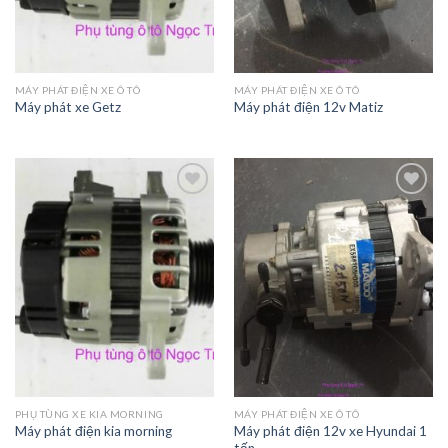
MÁY PHÁT ĐIỆN XE Ô TÔ
MÁY PHÁT ĐIỆN XE Ô TÔ
Máy phát xe Getz
Máy phát điện 12v Matiz
Add to
Add to
Wishlist
Wishlist
PHỤ TÙNG XE KIA MORNING
MÁY PHÁT ĐIỆN XE Ô TÔ
Máy phát điện 12v xe Hyundai 1
Máy phát điện kia morning
tấn