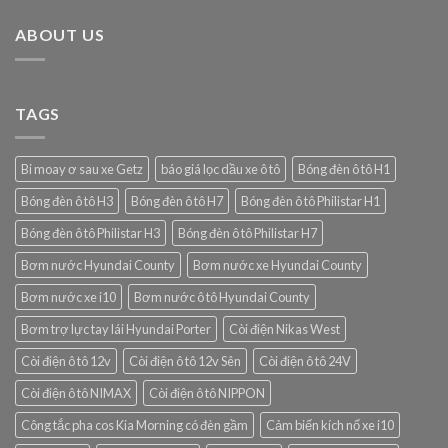
ABOUT US
TAGS
Bi moay ơ sau xe Getz
báo giá lọc dầu xe ô tô
Bóng đèn ô tô H1
Bóng đèn ô tô H3
Bóng đèn ô tô H7
Bóng đèn ô tô Philistar H1
Bóng đèn ô tô Philistar H3
Bóng đèn ô tô Philistar H7
Bơm nước Hyundai County
Bơm nước xe Hyundai County
Bơm nước xe i10
Bơm nước ô tô Hyundai County
Bơm trợ lực tay lái Hyundai Porter
Còi điện Nikas West
Còi điện ô tô 12v
Còi điện ô tô 12v Sên
Còi điện ô tô 24V
Còi điện ô tô NIMAX
Còi điện ô tô NIPPON
Công tắc pha cos Kia Morning có đèn gầm
Cảm biến kích nổ xe i10