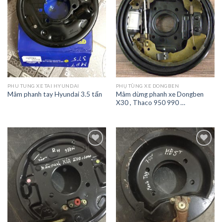
PHU TUNG XE TAI HYUNDAI
PHỤ TÙNG XE DONGBEN
Mâm dừng phanh xe Dongben
Mâm phanh tay Hyundai 3.5 tấn
X30 , Thaco 950 990 …
Add to
Add to
Wishlist
Wishlist