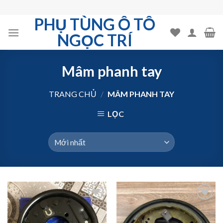
Skip
to
PHỤ TÙNG Ô TÔ
content
NGỌC TRÍ
Mâm phanh tay
TRANG CHỦ
/
MÂM PHANH TAY
LỌC
Add to
Add to
Wishlist
Wishlist