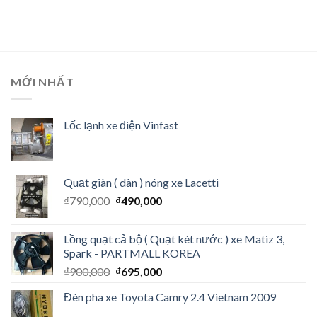
MỚI NHẤT
Lốc lạnh xe điện Vinfast
Quạt giàn ( dàn ) nóng xe Lacetti
₫
790,000
₫
490,000
Lồng quạt cả bộ ( Quạt két nước ) xe Matiz 3,
Spark - PARTMALL KOREA
₫
900,000
₫
695,000
Đèn pha xe Toyota Camry 2.4 Vietnam 2009