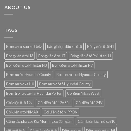
ABOUT US
TAGS
Bi moay ơ sau xe Getz
báo giá lọc dầu xe ô tô
Bóng đèn ô tô H1
Bóng đèn ô tô H3
Bóng đèn ô tô H7
Bóng đèn ô tô Philistar H1
Bóng đèn ô tô Philistar H3
Bóng đèn ô tô Philistar H7
Bơm nước Hyundai County
Bơm nước xe Hyundai County
Bơm nước xe i10
Bơm nước ô tô Hyundai County
Bơm trợ lực tay lái Hyundai Porter
Còi điện Nikas West
Còi điện ô tô 12v
Còi điện ô tô 12v Sên
Còi điện ô tô 24V
Còi điện ô tô NIMAX
Còi điện ô tô NIPPON
Công tắc pha cos Kia Morning có đèn gầm
Cảm biến kích nổ xe i10
cắt mát ô tô
Cắt mát điện ô tô
Dầu trợ lực
Dầu trợ lực tay lái