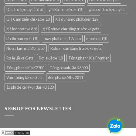
Dầu trợ lực tay lái ô tô
giá Bơm nước xe i10
giá bơm trợ lực tay lái
Giá Cảm biến khí xả xe i10
giá dynamo phát điện 12v
giá lọc nhớt xe ô tô
giá Rotuyn cân bằng trước xe getz
lá côn bàn ép xe i10
may phat dien 12v oto
mobin xe i10
Nước làm mát động cơ
Rotuyn cân bằng trước xe getz
Rơ le đề xe Getz
Rơ le đề xe i10
Tổng phanh Kia Frontier
Tổng phanh Kia K2700
Tổng phanh Kia K3000
Van không tải xe Getz
đèn pha xe Altis 2011
ắc phi dê xe Hyundai HD120
SIGNUP FOR NEWSLETTER