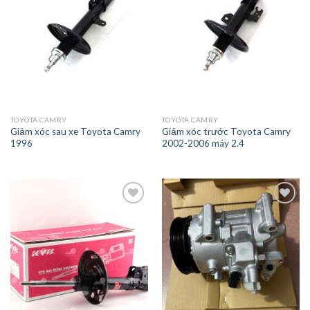
TOYOTA CAMRY
TOYOTA CAMRY
Giảm xóc sau xe Toyota Camry
Giảm xóc trước Toyota Camry
1996
2002-2006 máy 2.4
Add to
Add to
Wishlist
Wishlist