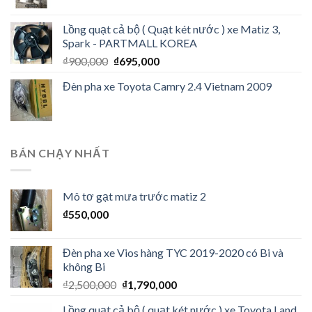
Lồng quạt cả bộ ( Quạt két nước ) xe Matiz 3,
Spark - PARTMALL KOREA
₫
900,000
₫
695,000
Đèn pha xe Toyota Camry 2.4 Vietnam 2009
BÁN CHẠY NHẤT
Mô tơ gạt mưa trước matiz 2
₫
550,000
Đèn pha xe Vios hàng TYC 2019-2020 có Bi và
không Bi
₫
2,500,000
₫
1,790,000
Lồng quạt cả bộ ( quạt két nước ) xe Toyota Land