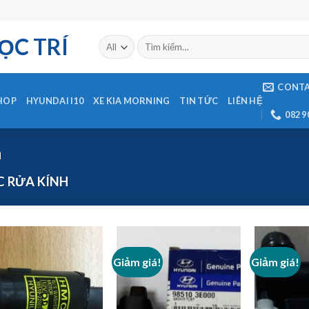
ỌC TRÍ
CONT
HOP
HYUNDAI I10
XE KIA MORNING
TIN TỨC
LIÊN HỆ
082 9
h
 RỬA KÍNH
Giảm giá!
Giảm giá!
Add to
Add to
Wishlist
Wishlist