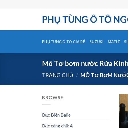
Skip
to
PHỤ TÙNG Ô TÔ NG
content
PHỤ TÙNG Ô TÔ GIÁ RẺ
SUZUKI
MATIZ
S
Mô Tơ bơm nước Rửa Kín
TRANG CHỦ
/
MÔ TƠ BƠM NƯỚC
BROWSE
Bạc Biên Balie
Bạc càng chữ A