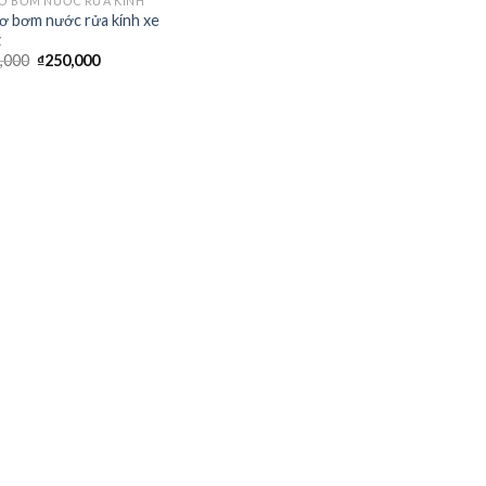
Ơ BƠM NƯỚC RỬA KÍNH
ơ bơm nước rửa kính xe
z
,000
₫
250,000