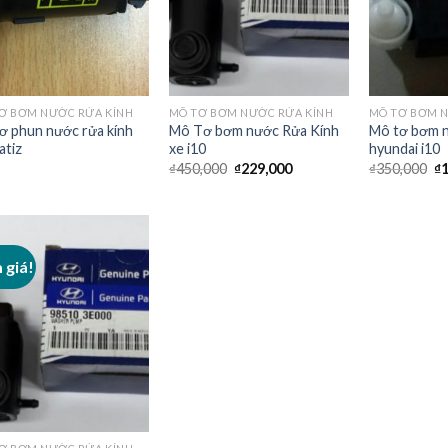
Ơ BƠM NƯỚC RỬA KÍNH
MÔ TƠ BƠM NƯỚC RỬA KÍNH
MÔ TƠ BƠM N
ơ phun nước rửa kính
Mô Tơ bơm nước Rửa Kính
Mô tơ bơm n
atiz
xe i10
hyundai i10
₫
450,000
₫
229,000
₫
350,000
₫
 giá!
Add to
Wishlist