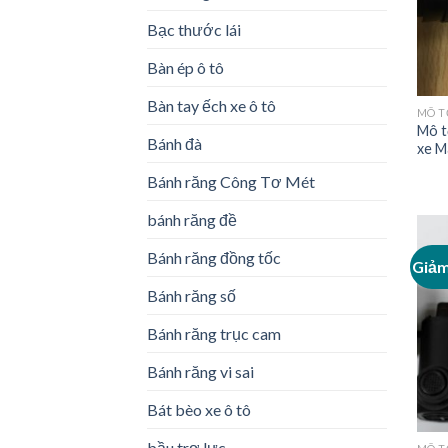
Bạc thước lái
Bàn ép ô tô
Bàn tay ếch xe ô tô
MÔ T
Mô t
Bánh đà
xe M
Bánh răng Công Tơ Mét
bánh răng đề
Bánh răng đồng tốc
Giảm
Bánh răng số
Bánh răng trục cam
Bánh răng vi sai
Bát bèo xe ô tô
bầu trợ lực