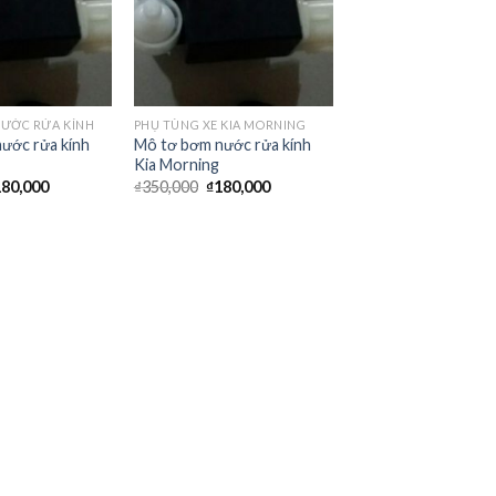
ƯỚC RỬA KÍNH
PHỤ TÙNG XE KIA MORNING
ước rửa kính
Mô tơ bơm nước rửa kính
Kia Morning
180,000
₫
350,000
₫
180,000