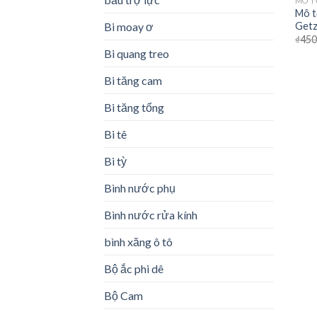
MÔ T
Mô t
Bi moay ơ
Get
₫
450
Bi quang treo
Bi tăng cam
Bi tăng tổng
Bi tê
Bi tỳ
Bình nước phụ
Bình nước rửa kính
bình xăng ô tô
Bộ ắc phi dê
Bộ Cam