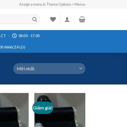
Assign a menu in Theme Options > Menus
ACT
08:00 - 17:00
00 6666( ZALO)
Giảm giá!
Add to
Add to
Wishlist
Wishlist