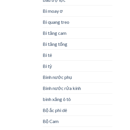
Bi moay ơ
Bi quang treo
Bi tăng cam
Bi tăng tổng
Bi tê
Bi tỳ
Bình nước phụ
Bình nước rửa kính
bình xăng ô tô
Bộ ắc phi dê
Bộ Cam