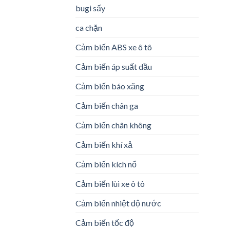
bugi sấy
ca chặn
Cảm biến ABS xe ô tô
Cảm biến áp suất dầu
Cảm biến báo xăng
Cảm biến chân ga
Cảm biến chân không
Cảm biến khí xả
Cảm biến kích nổ
Cảm biến lùi xe ô tô
Cảm biến nhiệt độ nước
Cảm biến tốc độ