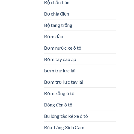
Bộ chắn bùn
Bộ chia điện
Bộ tang trống
Bơm dầu
Bơm nước xe ô tô
Bơm tay cao áp
bơm trợ lực lái
Bơm trợ lực tay lái
Bơm xăng ô tô
Bóng đèn ô tô
Bu lông tắc kê xe ô tô
Búa Tăng Xích Cam