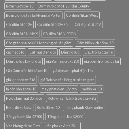
Bơm nước xe i10
Bơm nước ô tô Hyundai County
Bơm trợ lực tay lái Hyundai Porter
Còi điện Nikas West
Còi điện ô tô 12v
Còi điện ô tô 12v Sên
Còi điện ô tô 24V
Còi điện ô tô NIMAX
Còi điện ô tô NIPPON
Công tắc pha cos Kia Morning có đèn gầm
Cảm biến kích nổ xe i10
cắt mát ô tô
Cắt mát điện ô tô
Dầu trợ lực
Dầu trợ lực tay lái
Dầu trợ lực tay lái ô tô
giá Bơm nước xe i10
giá bơm trợ lực tay lái
Giá Cảm biến khí xả xe i10
giá dynamo phát điện 12v
giá lọc nhớt xe ô tô
giá Rotuyn cân bằng trước xe getz
lá côn bàn ép xe i10
may phat dien 12v oto
mobin xe i10
Nước làm mát động cơ
Rotuyn cân bằng trước xe getz
Rơ le đề xe Getz
Rơ le đề xe i10
Tổng phanh Kia Frontier
Tổng phanh Kia K2700
Tổng phanh Kia K3000
Van không tải xe Getz
đèn pha xe Altis 2011