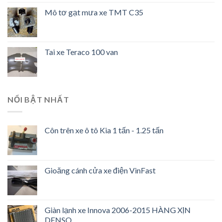
Mô tơ gạt mưa xe TMT C35
Tai xe Teraco 100 van
NỔI BẬT NHẤT
Côn trên xe ô tô Kia 1 tấn - 1.25 tấn
Gioăng cánh cửa xe điện VinFast
Giàn lạnh xe Innova 2006-2015 HÀNG XỊN
DENSO