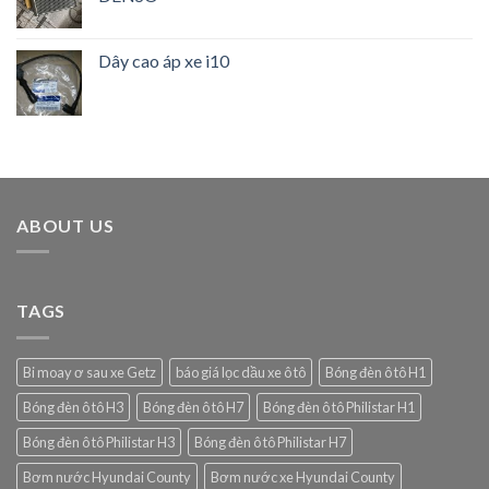
Dây cao áp xe i10
ABOUT US
TAGS
Bi moay ơ sau xe Getz
báo giá lọc dầu xe ô tô
Bóng đèn ô tô H1
Bóng đèn ô tô H3
Bóng đèn ô tô H7
Bóng đèn ô tô Philistar H1
Bóng đèn ô tô Philistar H3
Bóng đèn ô tô Philistar H7
Bơm nước Hyundai County
Bơm nước xe Hyundai County