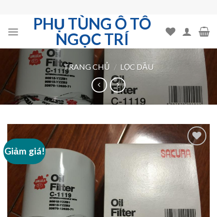
Skip
to
PHỤ TÙNG Ô TÔ
content
NGỌC TRÍ
TRANG CHỦ
/
LỌC DẦU
Giảm giá!
Add to
Wishlist