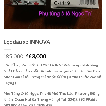
Lọc dầu xe INNOVA
85,000
63,000
₫
₫
Lọc Dầu ( Lọc nhớt )
TOYOTA INNOVA
hàng chĩnh hãng
Nhật Bản – Sản xuất tại Indonesia
:
giá 63.000 đ. Giá Bán
buôn Bán sỉ số lượng chỉ từ
5x.000 đ
( X tùy thuộc vào số
lượng )
Phụ Tùng Ô tô Ngọc Trí : 48 Phố Thọ Lão, Phường Đồng
Nhân, Quận Hai Bà Trưng Hà nội Tel (024)3.992.99.66 ;
082.900.6666 ;
096.2925.475