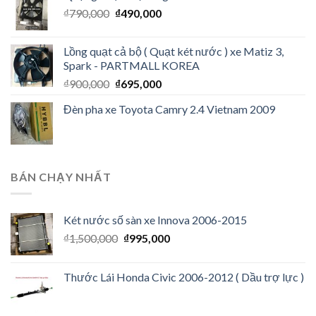
₫
790,000
₫
490,000
Lồng quạt cả bộ ( Quạt két nước ) xe Matiz 3,
Spark - PARTMALL KOREA
₫
900,000
₫
695,000
Đèn pha xe Toyota Camry 2.4 Vietnam 2009
BÁN CHẠY NHẤT
Két nước số sàn xe Innova 2006-2015
₫
1,500,000
₫
995,000
Thước Lái Honda Civic 2006-2012 ( Dầu trợ lực )