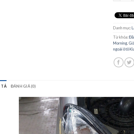
Danh mục:
L
Từ khóa:
Đầ
Morning
,
Giá
ngoài ô tô K
 TẢ
ĐÁNH GIÁ (0)