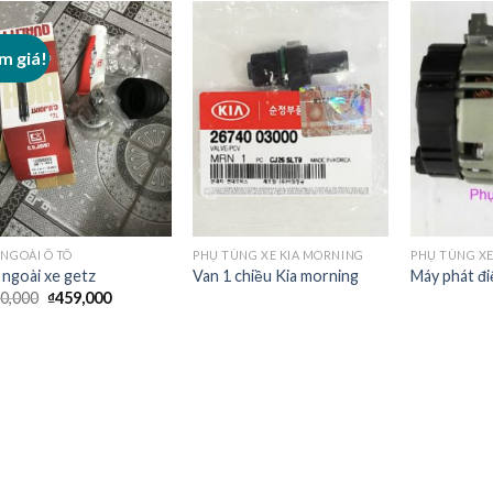
m giá!
Add to
Add to
Wishlist
Wishlist
 NGOÀI Ô TÔ
PHỤ TÙNG XE KIA MORNING
PHỤ TÙNG XE
 ngoài xe getz
Van 1 chiều Kia morning
Máy phát đi
0,000
₫
459,000