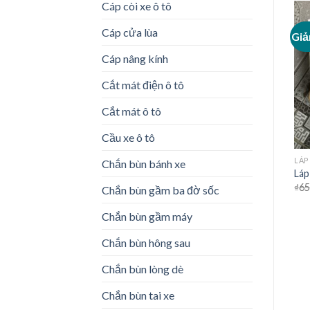
Cáp còi xe ô tô
Cáp cửa lùa
Giảm giá!
Giảm giá!
Giả
Add to
Add to
Wishlist
Wishlist
Cáp nâng kính
Cắt mát điện ô tô
Cắt mát ô tô
Cầu xe ô tô
PHỤ TÙNG XE KIA MORNING
PHỤ TÙNG XE KIA MORNING
LÁP
Chắn bùn bánh xe
Cảm biến nhiệt độ nước làm
Láp trong Kia Morning
Láp
mát Kia Morning
₫
600,000
₫
400,000
₫
65
Chắn bùn gầm ba đờ sốc
₫
250,000
₫
175,000
Chắn bùn gầm máy
Chắn bùn hông sau
Chắn bùn lòng dè
Chắn bùn tai xe