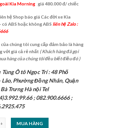
ngoài Kia Morning
giá 480.000 đ/ chiếc
Liên hệ Shop báo giá Các đời xe Kia
– có ABS hoặc không ABS
liên hệ Zalo :
6666
của chúng tôi cung cấp đảm bảo là hàng
g với giá cả rẻ nhất
( Khách hàng đã gọi
mua hàng của chúng tôi đều biết điều đó )
 Tùng Ô tô Ngọc Trí : 48 Phố
 Lão, Phường Đồng Nhân, Quận
 Bà Trưng Hà nội Tel
4)3.992.99.66 ; 082.900.6666 ;
.2925.475
MUA HÀNG