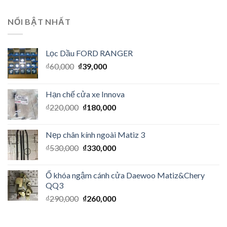
NỔI BẬT NHẤT
Lọc Dầu FORD RANGER
₫
60,000
₫
39,000
Hạn chế cửa xe Innova
₫
220,000
₫
180,000
Nẹp chân kính ngoài Matiz 3
₫
530,000
₫
330,000
Ổ khóa ngậm cánh cửa Daewoo Matiz&Chery
QQ3
₫
290,000
₫
260,000