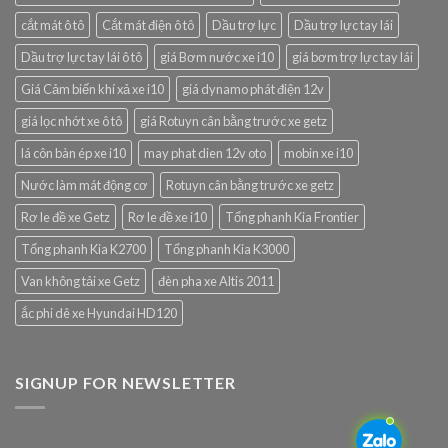
cắt mát ô tô
Cắt mát điện ô tô
Dầu trợ lực
Dầu trợ lực tay lái
Dầu trợ lực tay lái ô tô
giá Bơm nước xe i10
giá bơm trợ lực tay lái
Giá Cảm biến khí xả xe i10
giá dynamo phát điện 12v
giá lọc nhớt xe ô tô
giá Rotuyn cân bằng trước xe getz
lá côn bàn ép xe i10
may phat dien 12v oto
mobin xe i10
Nước làm mát động cơ
Rotuyn cân bằng trước xe getz
Rơ le đề xe Getz
Rơ le đề xe i10
Tổng phanh Kia Frontier
Tổng phanh Kia K2700
Tổng phanh Kia K3000
Van không tải xe Getz
đèn pha xe Altis 2011
ắc phi dê xe Hyundai HD120
SIGNUP FOR NEWSLETTER