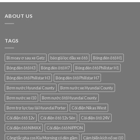
ABOUT US
TAGS
Bi moay ơ sau xe Getz
báo giá lọc dầu xe ô tô
Bóng đèn ô tô H1
Bóng đèn ô tô H3
Bóng đèn ô tô H7
Bóng đèn ô tô Philistar H1
Bóng đèn ô tô Philistar H3
Bóng đèn ô tô Philistar H7
Bơm nước Hyundai County
Bơm nước xe Hyundai County
Bơm nước xe i10
Bơm nước ô tô Hyundai County
Bơm trợ lực tay lái Hyundai Porter
Còi điện Nikas West
Còi điện ô tô 12v
Còi điện ô tô 12v Sên
Còi điện ô tô 24V
Còi điện ô tô NIMAX
Còi điện ô tô NIPPON
Công tắc pha cos Kia Morning có đèn gầm
Cảm biến kích nổ xe i10