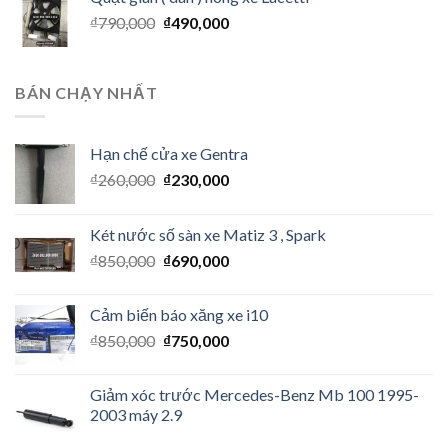
₫
790,000
₫
490,000
BÁN CHẠY NHẤT
Hạn chế cửa xe Gentra
₫
260,000
₫
230,000
Két nước số sàn xe Matiz 3 , Spark
₫
850,000
₫
690,000
Cảm biến báo xăng xe i10
₫
850,000
₫
750,000
Giảm xóc trước Mercedes-Benz Mb 100 1995-
2003 máy 2.9