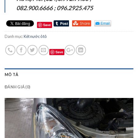
082.900.6666 ;
096.2925.475
Save
Danh mục:
Két nước ô tô
Save
MÔ TẢ
ĐÁNH GIÁ (0)