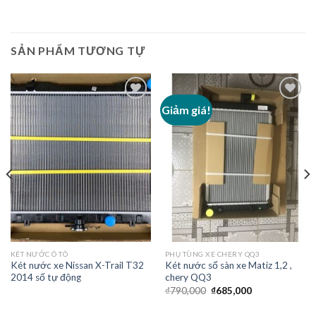
SẢN PHẨM TƯƠNG TỰ
Giảm giá!
Add to
Add to
Wishlist
Wishlist
KÉT NƯỚC Ô TÔ
PHỤ TÙNG XE CHERY QQ3
Két nước xe Nissan X-Trail T32
Két nước số sàn xe Matiz 1,2 ,
2014 số tự động
chery QQ3
₫
790,000
₫
685,000