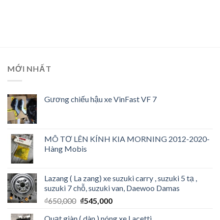
MỚI NHẤT
Gương chiếu hậu xe VinFast VF 7
MÔ TƠ LÊN KÍNH KIA MORNING 2012-2020-
Hàng Mobis
Lazang ( La zang) xe suzuki carry , suzuki 5 tạ ,
suzuki 7 chỗ, suzuki van, Daewoo Damas
₫
650,000
₫
545,000
Quạt giàn ( dàn ) nóng xe Lacetti