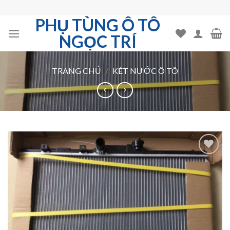
Skip
to
PHỤ TÙNG Ô TÔ
content
NGỌC TRÍ
TRANG CHỦ
/
KÉT NƯỚC Ô TÔ
Add to
Wishlist