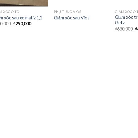
M XÓC Ô TÔ
PHỤ TÙNG VIOS
GIẢM XÓC Ô 
Giảm xóc t
m xóc sau xe matiz 1,2
Giảm xóc sau Vios
Getz
0,000
₫
290,000
₫
680,000
₫