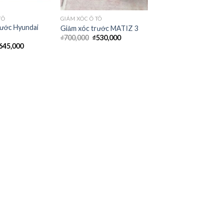
TÔ
GIẢM XÓC Ô TÔ
rước Hyundai
Giảm xóc trước MATIZ 3
₫
700,000
₫
530,000
645,000