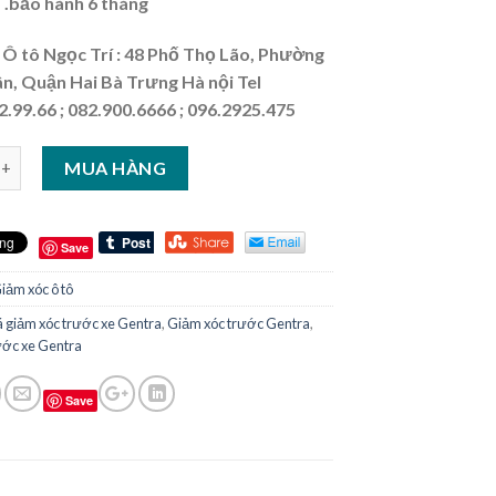
 .bảo hành 6 tháng
Ô tô Ngọc Trí : 48 Phố Thọ Lão, Phường
n, Quận Hai Bà Trưng Hà nội Tel
2.99.66 ; 082.900.6666 ;
096.2925.475
MUA HÀNG
Save
iảm xóc ô tô
á giảm xóc trước xe Gentra
,
Giảm xóc trước Gentra
,
ước xe Gentra
Save