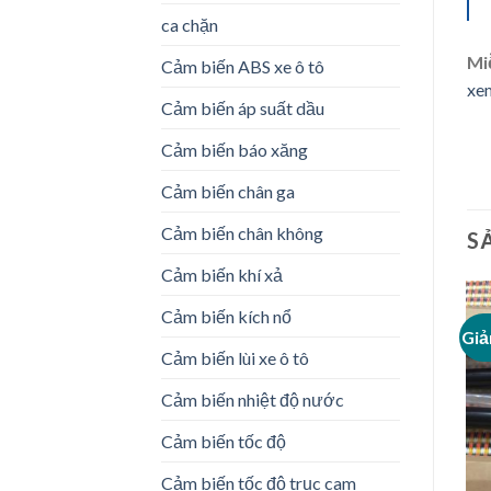
ca chặn
Mi
Cảm biến ABS xe ô tô
xe
Cảm biến áp suất dầu
Cảm biến báo xăng
Cảm biến chân ga
Cảm biến chân không
S
Cảm biến khí xả
Cảm biến kích nổ
Giảm giá!
Giả
Add to
Add to
Cảm biến lùi xe ô tô
Wishlist
Wishlist
Cảm biến nhiệt độ nước
Cảm biến tốc độ
Cảm biến tốc độ trục cam