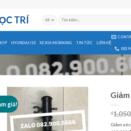
ỌC TRÍ
CONT
HOP
HYUNDAI I10
XE KIA MORNING
TIN TỨC
LIÊN HỆ
082 9
Giảm 
ảm giá!
Add to
1,050
Wishlist
₫
Giảm xóc