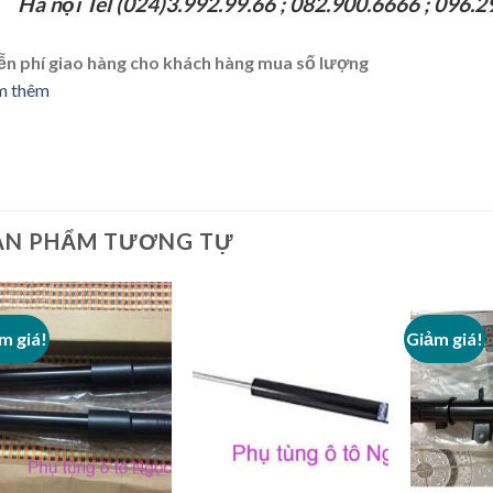
Hà nội Tel (024)3.992.99.66 ; 082.900.6666 ;
096.2
ễn phí giao hàng cho khách hàng mua số lượng
m thêm
ẢN PHẨM TƯƠNG TỰ
m giá!
Giảm giá!
Add to
Add to
Wishlist
Wishlist