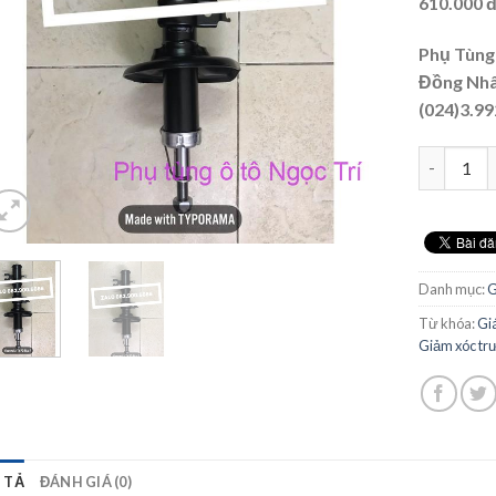
610.000 đ
Phụ Tùng 
Đồng Nhâ
(024)3.99
Số lượng
Danh mục:
G
Từ khóa:
Gi
Giảm xóc tr
 TẢ
ĐÁNH GIÁ (0)