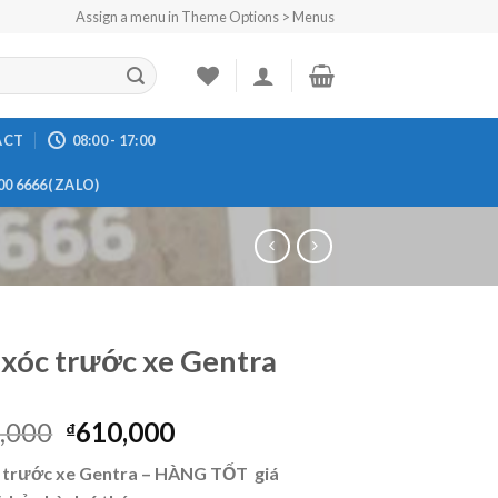
Assign a menu in Theme Options > Menus
ACT
08:00 - 17:00
00 6666( ZALO)
xóc trước xe Gentra
,000
610,000
₫
 trước xe Gentra – HÀNG TỐT giá