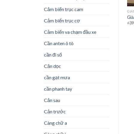
Cảm biến trục cam
PHỤ TÙNG LACETTI
PHU TUNG XE TAI HYUNDAI
GIẢ
Giảm xóc trước Lacetti
Giảm xóc trước Hyundai
Giả
Cảm biến trục cơ
vietnam
PORTER 1 tấn Mando
₫
39
₫
680,000
₫
499,000
Cảm biến va chạm đầu xe
Cần anten ô tô
cần đi số
Căn dọc
cần gạt mưa
cần phanh tay
Cản sau
Cản trước
Càng chữ a