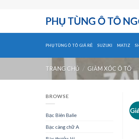
Skip
to
PHỤ TÙNG Ô TÔ NG
content
PHỤ TÙNG Ô TÔ GIÁ RẺ
SUZUKI
MATIZ
S
TRANG CHỦ
/
GIẢM XÓC Ô TÔ
BROWSE
Gi
Bạc Biên Balie
Bạc càng chữ A
Bạc thước lái