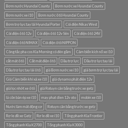
Bơm nước Hyundai County
Bơm nước xe Hyundai County
Bơm nước xe i10
Bơm nước ô tô Hyundai County
Bơm trợ lực tay lái Hyundai Porter
Còi điện Nikas West
Còi điện ô tô 12v
Còi điện ô tô 12v Sên
Còi điện ô tô 24V
Còi điện ô tô NIMAX
Còi điện ô tô NIPPON
Công tắc pha cos Kia Morning có đèn gầm
Cảm biến kích nổ xe i10
cắt mát ô tô
Cắt mát điện ô tô
Dầu trợ lực
Dầu trợ lực tay lái
Dầu trợ lực tay lái ô tô
giá Bơm nước xe i10
giá bơm trợ lực tay lái
Giá Cảm biến khí xả xe i10
giá dynamo phát điện 12v
giá lọc nhớt xe ô tô
giá Rotuyn cân bằng trước xe getz
lá côn bàn ép xe i10
may phat dien 12v oto
mobin xe i10
Nước làm mát động cơ
Rotuyn cân bằng trước xe getz
Rơ le đề xe Getz
Rơ le đề xe i10
Tổng phanh Kia Frontier
Tổng phanh Kia K2700
Tổng phanh Kia K3000