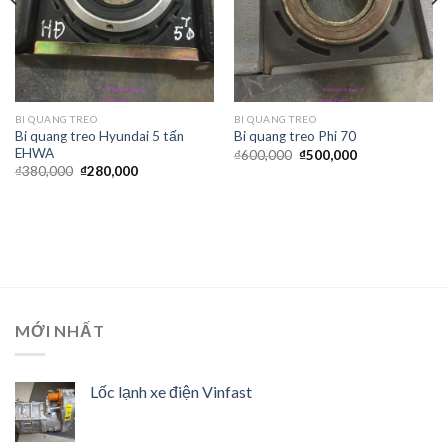
BI QUANG TREO
BI QUANG TREO
Bi quang treo Hyundai 5 tấn
Bi quang treo Phi 70
EHWA
₫
600,000
₫
500,000
₫
380,000
₫
280,000
MỚI NHẤT
Lốc lạnh xe điện Vinfast