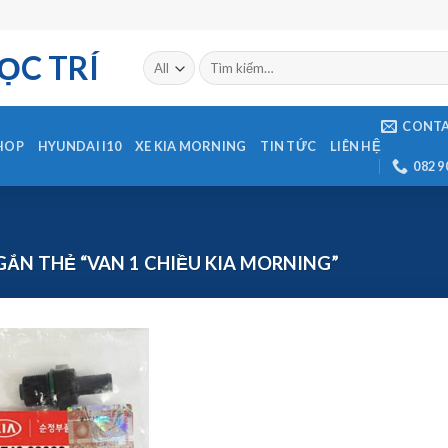
ỌC TRÍ
CONT
HOP
HYUNDAI I10
XE KIA MORNING
TIN TỨC
LIÊN HỆ
082 9
ẮN THẺ “VAN 1 CHIỀU KIA MORNING”
Add to
Wishlist