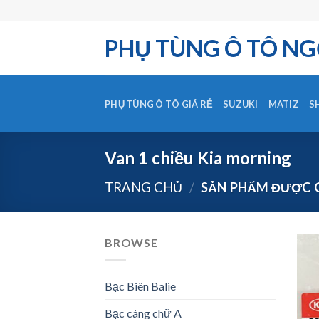
Skip
to
PHỤ TÙNG Ô TÔ NG
content
PHỤ TÙNG Ô TÔ GIÁ RẺ
SUZUKI
MATIZ
S
Van 1 chiều Kia morning
TRANG CHỦ
/
SẢN PHẨM ĐƯỢC G
BROWSE
Bạc Biên Balie
Bạc càng chữ A