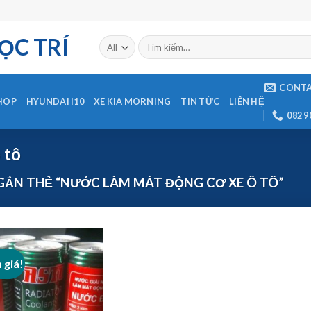
ỌC TRÍ
CONT
HOP
HYUNDAI I10
XE KIA MORNING
TIN TỨC
LIÊN HỆ
082 9
 tô
ẮN THẺ “NƯỚC LÀM MÁT ĐỘNG CƠ XE Ô TÔ”
 giá!
Add to
Wishlist