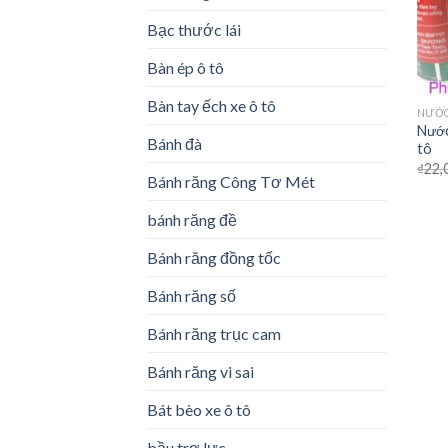
Bạc thước lái
Bàn ép ô tô
Bàn tay ếch xe ô tô
NƯỚC
Nước
Bánh đà
tô
₫
22,
Bánh răng Công Tơ Mét
bánh răng đề
Bánh răng đồng tốc
Bánh răng số
Bánh răng trục cam
Bánh răng vi sai
Bát bèo xe ô tô
bầu trợ lực