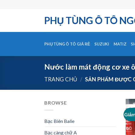
Skip
to
PHỤ TÙNG Ô TÔ NG
content
PHỤ TÙNG Ô TÔ GIÁ RẺ
SUZUKI
MATIZ
S
Nước làm mát động cơ xe ô
TRANG CHỦ
/
SẢN PHẨM ĐƯỢC G
BROWSE
Giảm
Bạc Biên Balie
Bạc càng chữ A