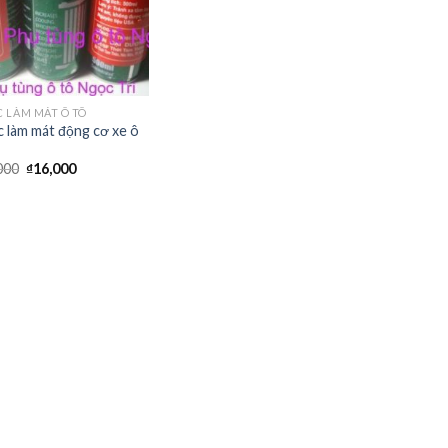
 LÀM MÁT Ô TÔ
 làm mát động cơ xe ô
000
₫
16,000