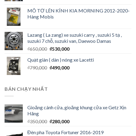
MÔ TƠ LÊN KÍNH KIA MORNING 2012-2020-
Hàng Mobis
Lazang ( La zang) xe suzuki carry , suzuki 5 tạ ,
suzuki 7 chỗ, suzuki van, Daewoo Damas
₫
650,000
₫
530,000
Quạt giàn ( dàn ) nóng xe Lacetti
₫
790,000
₫
490,000
BÁN CHẠY NHẤT
Gioăng cánh cửa, gioăng khung cửa xe Getz Xịn
Hãng
₫
350,000
₫
280,000
Đèn pha Toyota Fortuner 2016-2019