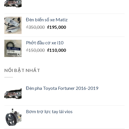
Đèn biển số xe Matiz
₫
350,000
₫
195,000
Phớt đầu cơ xe i10
₫
150,000
₫
110,000
NỔI BẬT NHẤT
Đèn pha Toyota Fortuner 2016-2019
Bơm trợ lực tay lái vios