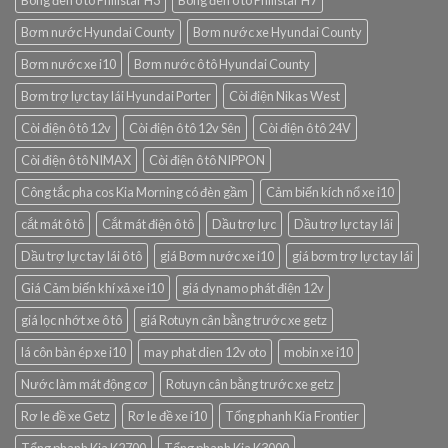
Bơm nước Hyundai County
Bơm nước xe Hyundai County
Bơm nước xe i10
Bơm nước ô tô Hyundai County
Bơm trợ lực tay lái Hyundai Porter
Còi điện Nikas West
Còi điện ô tô 12v
Còi điện ô tô 12v Sên
Còi điện ô tô 24V
Còi điện ô tô NIMAX
Còi điện ô tô NIPPON
Công tắc pha cos Kia Morning có đèn gầm
Cảm biến kích nổ xe i10
cắt mát ô tô
Cắt mát điện ô tô
Dầu trợ lực
Dầu trợ lực tay lái
Dầu trợ lực tay lái ô tô
giá Bơm nước xe i10
giá bơm trợ lực tay lái
Giá Cảm biến khí xả xe i10
giá dynamo phát điện 12v
giá lọc nhớt xe ô tô
giá Rotuyn cân bằng trước xe getz
lá côn bàn ép xe i10
may phat dien 12v oto
mobin xe i10
Nước làm mát động cơ
Rotuyn cân bằng trước xe getz
Rơ le đề xe Getz
Rơ le đề xe i10
Tổng phanh Kia Frontier
Tổng phanh Kia K2700
Tổng phanh Kia K3000