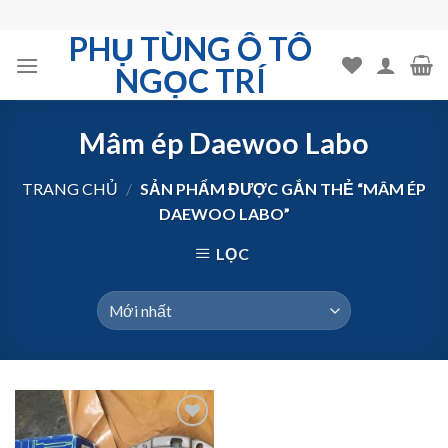
Skip
to
PHỤ TÙNG Ô TÔ
content
NGỌC TRÍ
Mâm ép Daewoo Labo
TRANG CHỦ
/
SẢN PHẨM ĐƯỢC GẮN THẺ “MÂM ÉP
DAEWOO LABO”
LỌC
Add to