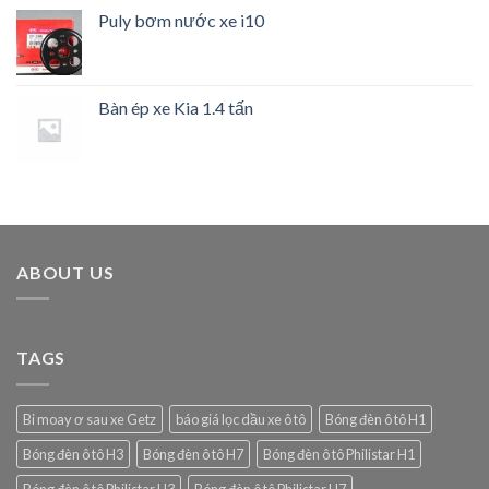
Puly bơm nước xe i10
Bàn ép xe Kia 1.4 tấn
ABOUT US
TAGS
Bi moay ơ sau xe Getz
báo giá lọc dầu xe ô tô
Bóng đèn ô tô H1
Bóng đèn ô tô H3
Bóng đèn ô tô H7
Bóng đèn ô tô Philistar H1
Bóng đèn ô tô Philistar H3
Bóng đèn ô tô Philistar H7