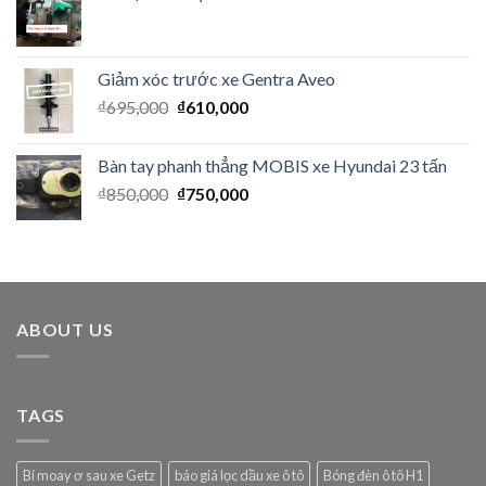
Giảm xóc trước xe Gentra Aveo
₫
695,000
₫
610,000
Bàn tay phanh thẳng MOBIS xe Hyundai 23 tấn
₫
850,000
₫
750,000
ABOUT US
TAGS
Bi moay ơ sau xe Getz
báo giá lọc dầu xe ô tô
Bóng đèn ô tô H1