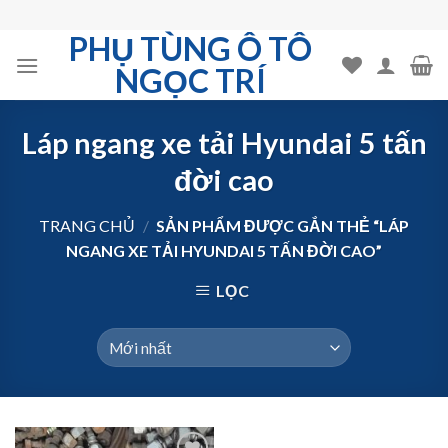
Skip
to
PHỤ TÙNG Ô TÔ
content
NGỌC TRÍ
Láp ngang xe tải Hyundai 5 tấn
đời cao
TRANG CHỦ
/
SẢN PHẨM ĐƯỢC GẮN THẺ “LÁP
NGANG XE TẢI HYUNDAI 5 TẤN ĐỜI CAO”
LỌC