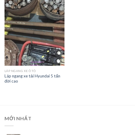
Add to
Wishlist
LÁP NGANG XE Ô TÔ
Láp ngang xe tải Hyundai 5 tấn
đời cao
MỚI NHẤT