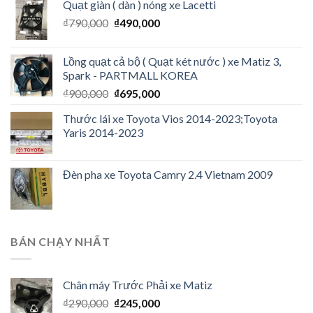
Quạt giàn ( dàn ) nóng xe Lacetti
₫
790,000
₫
490,000
Lồng quạt cả bộ ( Quạt két nước ) xe Matiz 3,
Spark - PARTMALL KOREA
₫
900,000
₫
695,000
Thước lái xe Toyota Vios 2014-2023;Toyota
Yaris 2014-2023
Đèn pha xe Toyota Camry 2.4 Vietnam 2009
BÁN CHẠY NHẤT
Chân máy Trước Phải xe Matiz
₫
290,000
₫
245,000