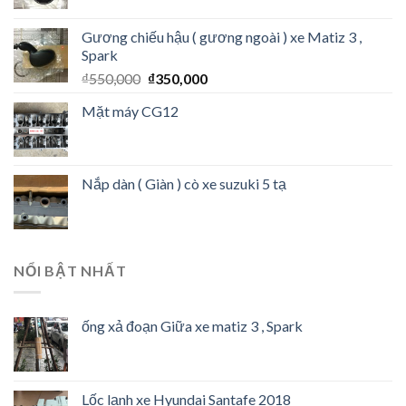
Gương chiếu hậu ( gương ngoài ) xe Matiz 3 ,
Spark
₫
550,000
₫
350,000
Mặt máy CG12
Nắp dàn ( Giàn ) cò xe suzuki 5 tạ
NỔI BẬT NHẤT
ống xả đoạn Giữa xe matiz 3 , Spark
Lốc lạnh xe Hyundai Santafe 2018