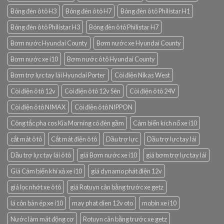
Bóng đèn ô tô H3
Bóng đèn ô tô H7
Bóng đèn ô tô Philistar H1
Bóng đèn ô tô Philistar H3
Bóng đèn ô tô Philistar H7
Bơm nước Hyundai County
Bơm nước xe Hyundai County
Bơm nước xe i10
Bơm nước ô tô Hyundai County
Bơm trợ lực tay lái Hyundai Porter
Còi điện Nikas West
Còi điện ô tô 12v
Còi điện ô tô 12v Sên
Còi điện ô tô 24V
Còi điện ô tô NIMAX
Còi điện ô tô NIPPON
Công tắc pha cos Kia Morning có đèn gầm
Cảm biến kích nổ xe i10
cắt mát ô tô
Cắt mát điện ô tô
Dầu trợ lực
Dầu trợ lực tay lái
Dầu trợ lực tay lái ô tô
giá Bơm nước xe i10
giá bơm trợ lực tay lái
Giá Cảm biến khí xả xe i10
giá dynamo phát điện 12v
giá lọc nhớt xe ô tô
giá Rotuyn cân bằng trước xe getz
lá côn bàn ép xe i10
may phat dien 12v oto
mobin xe i10
Nước làm mát động cơ
Rotuyn cân bằng trước xe getz