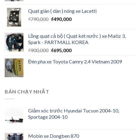
Quạt giàn ( dàn ) nóng xe Lacetti
₫
790,000
₫
490,000
Lồng quạt cả bộ ( Quạt két nước ) xe Matiz 3,
Spark - PARTMALL KOREA
₫
900,000
₫
695,000
Đèn pha xe Toyota Camry 2.4 Vietnam 2009
BÁN CHẠY NHẤT
Giảm xóc trước Hyundai Tucson 2004-10,
Sportage 2004-10
Mobin xe Dongben 870