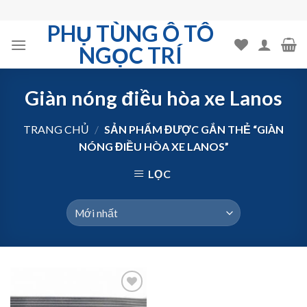
Skip
to
PHỤ TÙNG Ô TÔ
content
NGỌC TRÍ
Giàn nóng điều hòa xe Lanos
TRANG CHỦ
/
SẢN PHẨM ĐƯỢC GẮN THẺ “GIÀN
NÓNG ĐIỀU HÒA XE LANOS”
LỌC
Add to