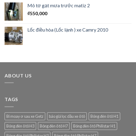
Mô tơ gạt mưa trước matiz 2
₫
550,000
Lốc điều hòa (Lốc lạnh ) xe Camry 2010
ABOUT US
TAGS
Bi moay ơ sau xe Getz
báo giá lọc dầu xe ô tô
Bóng đèn ô tô H1
Bóng đèn ô tô H3
Bóng đèn ô tô H7
Bóng đèn ô tô Philistar H1
Bóng đèn ô tô Philistar H3
Bóng đèn ô tô Philistar H7