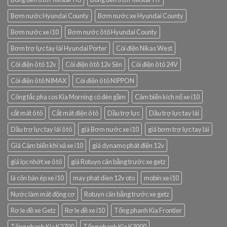
Bơm nước Hyundai County
Bơm nước xe Hyundai County
Bơm nước xe i10
Bơm nước ô tô Hyundai County
Bơm trợ lực tay lái Hyundai Porter
Còi điện Nikas West
Còi điện ô tô 12v
Còi điện ô tô 12v Sên
Còi điện ô tô 24V
Còi điện ô tô NIMAX
Còi điện ô tô NIPPON
Công tắc pha cos Kia Morning có đèn gầm
Cảm biến kích nổ xe i10
cắt mát ô tô
Cắt mát điện ô tô
Dầu trợ lực
Dầu trợ lực tay lái
Dầu trợ lực tay lái ô tô
giá Bơm nước xe i10
giá bơm trợ lực tay lái
Giá Cảm biến khí xả xe i10
giá dynamo phát điện 12v
giá lọc nhớt xe ô tô
giá Rotuyn cân bằng trước xe getz
lá côn bàn ép xe i10
may phat dien 12v oto
mobin xe i10
Nước làm mát động cơ
Rotuyn cân bằng trước xe getz
Rơ le đề xe Getz
Rơ le đề xe i10
Tổng phanh Kia Frontier
Tổng phanh Kia K2700
Tổng phanh Kia K3000