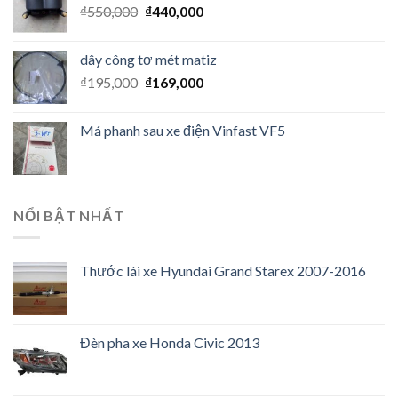
₫
550,000
₫
440,000
dây công tơ mét matiz
₫
195,000
₫
169,000
Má phanh sau xe điện Vinfast VF5
NỔI BẬT NHẤT
Thước lái xe Hyundai Grand Starex 2007-2016
Đèn pha xe Honda Civic 2013