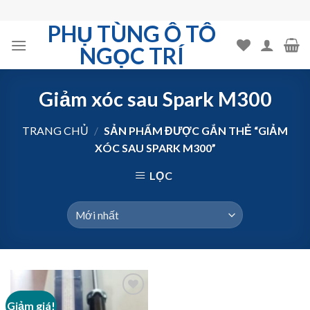
Skip
to
PHỤ TÙNG Ô TÔ
content
NGỌC TRÍ
Giảm xóc sau Spark M300
TRANG CHỦ
/
SẢN PHẨM ĐƯỢC GẮN THẺ “GIẢM
XÓC SAU SPARK M300”
LỌC
Giảm giá!
Add to