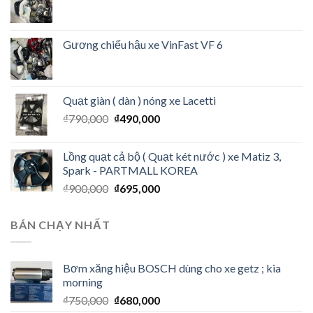
Gương chiếu hậu xe VinFast VF 6
Quạt giàn ( dàn ) nóng xe Lacetti
₫
790,000
₫
490,000
Lồng quạt cả bộ ( Quạt két nước ) xe Matiz 3,
Spark - PARTMALL KOREA
₫
900,000
₫
695,000
BÁN CHẠY NHẤT
Bơm xăng hiệu BOSCH dùng cho xe getz ; kia
morning
₫
750,000
₫
680,000