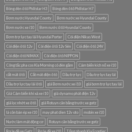
Bóng đèn ô tô Philistar H3
Bóng đèn ô tô Philistar H7
Bơm nước Hyundai County
Bơm nước xe Hyundai County
Bơm nước xe i10
Bơm nước ô tô Hyundai County
Bơm trợ lực tay lái Hyundai Porter
Còi điện Nikas West
Còi điện ô tô 12v
Còi điện ô tô 12v Sên
Còi điện ô tô 24V
Còi điện ô tô NIMAX
Còi điện ô tô NIPPON
Công tắc pha cos Kia Morning có đèn gầm
Cảm biến kích nổ xe i10
cắt mát ô tô
Cắt mát điện ô tô
Dầu trợ lực
Dầu trợ lực tay lái
Dầu trợ lực tay lái ô tô
giá Bơm nước xe i10
giá bơm trợ lực tay lái
Giá Cảm biến khí xả xe i10
giá dynamo phát điện 12v
giá lọc nhớt xe ô tô
giá Rotuyn cân bằng trước xe getz
lá côn bàn ép xe i10
may phat dien 12v oto
mobin xe i10
Nước làm mát động cơ
Rotuyn cân bằng trước xe getz
Rơ le đề xe Getz
Rơ le đề xe i10
Tổng phanh Kia Frontier