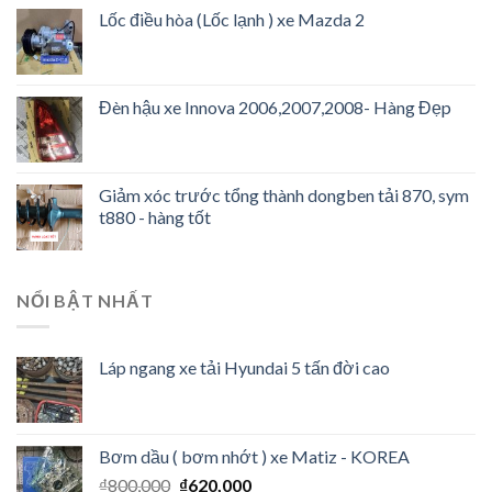
Lốc điều hòa (Lốc lạnh ) xe Mazda 2
Đèn hậu xe Innova 2006,2007,2008- Hàng Đẹp
Giảm xóc trước tổng thành dongben tải 870, sym
t880 - hàng tốt
NỔI BẬT NHẤT
Láp ngang xe tải Hyundai 5 tấn đời cao
Bơm dầu ( bơm nhớt ) xe Matiz - KOREA
₫
800,000
₫
620,000