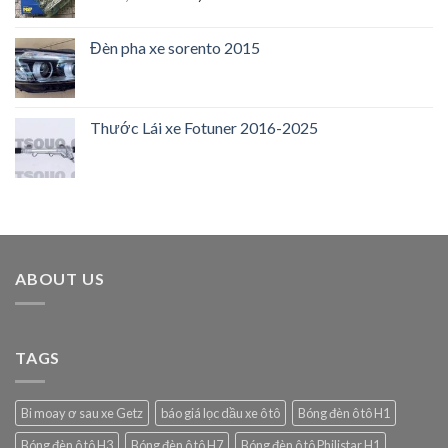
Đèn pha xe sorento 2015
Thước Lái xe Fotuner 2016-2025
ABOUT US
TAGS
Bi moay ơ sau xe Getz
báo giá lọc dầu xe ô tô
Bóng đèn ô tô H1
Bóng đèn ô tô H3
Bóng đèn ô tô H7
Bóng đèn ô tô Philistar H1