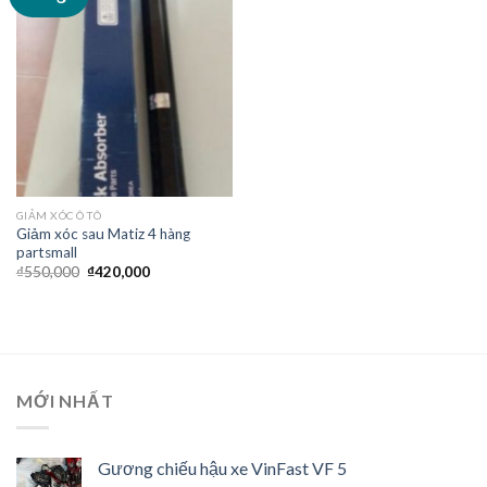
Wishlist
GIẢM XÓC Ô TÔ
Giảm xóc sau Matiz 4 hàng
partsmall
₫
550,000
₫
420,000
MỚI NHẤT
Gương chiếu hậu xe VinFast VF 5