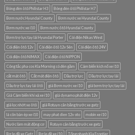
Bóng đèn ô tô Philistar H3
Bóng đèn ô tô Philistar H7
Bơm nước Hyundai County
Bơm nước xe Hyundai County
Bơm nước xe i10
Bơm nước ô tô Hyundai County
Bơm trợ lực tay lái Hyundai Porter
Còi điện Nikas West
Còi điện ô tô 12v
Còi điện ô tô 12v Sên
Còi điện ô tô 24V
Còi điện ô tô NIMAX
Còi điện ô tô NIPPON
Công tắc pha cos Kia Morning có đèn gầm
Cảm biến kích nổ xe i10
cắt mát ô tô
Cắt mát điện ô tô
Dầu trợ lực
Dầu trợ lực tay lái
Dầu trợ lực tay lái ô tô
giá Bơm nước xe i10
giá bơm trợ lực tay lái
Giá Cảm biến khí xả xe i10
giá dynamo phát điện 12v
giá lọc nhớt xe ô tô
giá Rotuyn cân bằng trước xe getz
lá côn bàn ép xe i10
may phat dien 12v oto
mobin xe i10
Nước làm mát động cơ
Rotuyn cân bằng trước xe getz
Rơ le đề xe Getz
Rơ le đề xe i10
Tổng phanh Kia Frontier