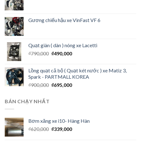
Gương chiếu hậu xe VinFast VF 6
Quạt giàn ( dàn ) nóng xe Lacetti
₫
790,000
₫
490,000
Lồng quạt cả bộ ( Quạt két nước ) xe Matiz 3,
Spark - PARTMALL KOREA
₫
900,000
₫
695,000
BÁN CHẠY NHẤT
Bơm xăng xe i10- Hàng Hàn
₫
620,000
₫
339,000