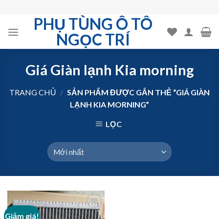
Skip
to
PHỤ TÙNG Ô TÔ
content
NGỌC TRÍ
Giá Giàn lạnh Kia morning
TRANG CHỦ
/
SẢN PHẨM ĐƯỢC GẮN THẺ “GIÁ GIÀN
LẠNH KIA MORNING”
LỌC
Giảm giá!
Add to