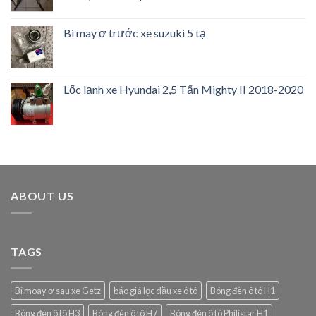
Bi may ơ trước xe suzuki 5 tạ
Lốc lạnh xe Hyundai 2,5 Tấn Mighty II 2018-2020
ABOUT US
TAGS
Bi moay ơ sau xe Getz
báo giá lọc dầu xe ô tô
Bóng đèn ô tô H1
Bóng đèn ô tô H3
Bóng đèn ô tô H7
Bóng đèn ô tô Philistar H1