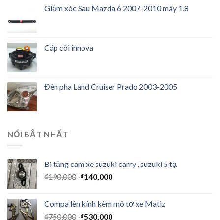
Giảm xóc Sau Mazda 6 2007-2010 máy 1.8
Cáp còi innova
Đèn pha Land Cruiser Prado 2003-2005
NỔI BẬT NHẤT
Bi tăng cam xe suzuki carry , suzuki 5 tạ
₫
190,000
₫
140,000
Compa lên kính kèm mô tơ xe Matiz
₫
750,000
₫
530,000