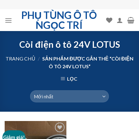
Skip
to
PHỤ TÙNG Ô TÔ
content
NGỌC TRÍ
Còi điện ô tô 24V LOTUS
TRANG CHỦ
/
SẢN PHẨM ĐƯỢC GẮN THẺ “CÒI ĐIỆN
Ô TÔ 24V LOTUS”
LỌC
Giảm giá!
Add to