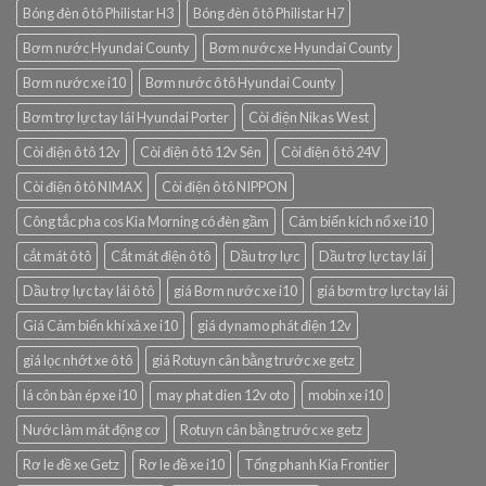
Bóng đèn ô tô Philistar H3
Bóng đèn ô tô Philistar H7
Bơm nước Hyundai County
Bơm nước xe Hyundai County
Bơm nước xe i10
Bơm nước ô tô Hyundai County
Bơm trợ lực tay lái Hyundai Porter
Còi điện Nikas West
Còi điện ô tô 12v
Còi điện ô tô 12v Sên
Còi điện ô tô 24V
Còi điện ô tô NIMAX
Còi điện ô tô NIPPON
Công tắc pha cos Kia Morning có đèn gầm
Cảm biến kích nổ xe i10
cắt mát ô tô
Cắt mát điện ô tô
Dầu trợ lực
Dầu trợ lực tay lái
Dầu trợ lực tay lái ô tô
giá Bơm nước xe i10
giá bơm trợ lực tay lái
Giá Cảm biến khí xả xe i10
giá dynamo phát điện 12v
giá lọc nhớt xe ô tô
giá Rotuyn cân bằng trước xe getz
lá côn bàn ép xe i10
may phat dien 12v oto
mobin xe i10
Nước làm mát động cơ
Rotuyn cân bằng trước xe getz
Rơ le đề xe Getz
Rơ le đề xe i10
Tổng phanh Kia Frontier