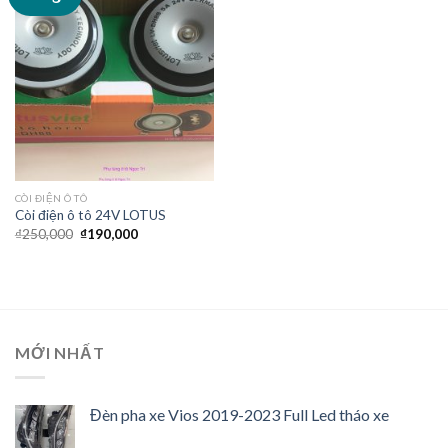
Wishlist
CÒI ĐIỆN Ô TÔ
Còi điện ô tô 24V LOTUS
₫
250,000
₫
190,000
MỚI NHẤT
Đèn pha xe Vios 2019-2023 Full Led tháo xe