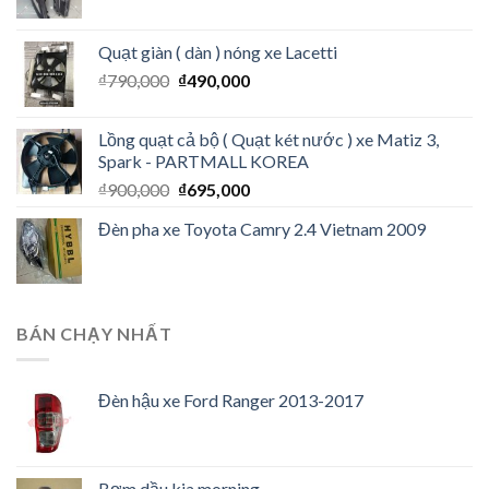
Quạt giàn ( dàn ) nóng xe Lacetti
₫
790,000
₫
490,000
Lồng quạt cả bộ ( Quạt két nước ) xe Matiz 3,
Spark - PARTMALL KOREA
₫
900,000
₫
695,000
Đèn pha xe Toyota Camry 2.4 Vietnam 2009
BÁN CHẠY NHẤT
Đèn hậu xe Ford Ranger 2013-2017
Bơm dầu kia morning