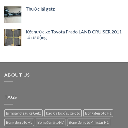
Thước lái getz
Két nước xe Toyota Prado LAND CRUISER 2011
số tự động
ABOUT US
TAGS
Bi moay ơ sau xe Getz
báo giá lọc dầu xe ô tô
Bóng đèn ô tô H1
Bóng đèn ô tô H3
Bóng đèn ô tô H7
Bóng đèn ô tô Philistar H1